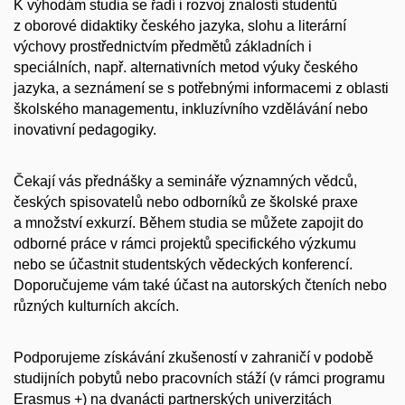
K výhodám studia se řadí i rozvoj znalostí studentů
z oborové didaktiky českého jazyka, slohu a literární
výchovy prostřednictvím předmětů základních i
speciálních, např. alternativních metod výuky českého
jazyka, a seznámení se s potřebnými informacemi z oblasti
školského managementu, inkluzívního vzdělávání nebo
inovativní pedagogiky.
Čekají vás přednášky a semináře významných vědců,
českých spisovatelů nebo odborníků ze školské praxe
a množství exkurzí. Během studia se můžete zapojit do
odborné práce v rámci projektů specifického výzkumu
nebo se účastnit studentských vědeckých konferencí.
Doporučujeme vám také účast na autorských čteních nebo
různých kulturních akcích.
Podporujeme získávání zkušeností v zahraničí v podobě
studijních pobytů nebo pracovních stáží (v rámci programu
Erasmus +) na dvanácti partnerských univerzitách