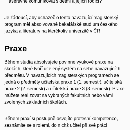
asertivně komunikovat s dětmi a jejich rodiči?
Je žádoucí, aby uchazeč o tento navazující magisterský
program měl absolvované bakalářské studium českého
jazyka a literatury na kterékoliv univerzitě v ČR.
Praxe
Během studia absolvujete povinné výukové praxe na
školách, které tvoří ucelený systém na sebe navazujících
předmětů. V navazujících magisterských programech se
jedná o předměty učitelská praxe 1 (1. semestr), učitelská
praxe 2 (2. semestr) a učitelská praxe 3 (3. semestr). Praxe
můžete realizovat na vybraných fakultních nebo vámi
zvolených základních školách.
Během praxí si postupně osvojíte profesní kompetence,
seznámíte se s rolemi, do nichž učitel při své práci