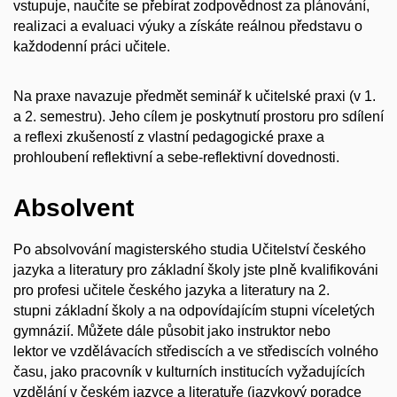
vstupuje, naučíte se přebírat zodpovědnost za plánování,
realizaci a evaluaci výuky a získáte reálnou představu o
každodenní práci učitele.
Na praxe navazuje předmět seminář k učitelské praxi (v 1.
a 2. semestru). Jeho cílem je poskytnutí prostoru pro sdílení
a reflexi zkušeností z vlastní pedagogické praxe a
prohloubení reflektivní a sebe-reflektivní dovednosti.
Absolvent
Po absolvování magisterského studia Učitelství českého
jazyka a literatury pro základní školy jste plně kvalifikováni
pro profesi učitele českého jazyka a literatury na 2.
stupni základní školy a na odpovídajícím stupni víceletých
gymnázií. Můžete dále působit jako instruktor nebo
lektor ve vzdělávacích střediscích a ve střediscích volného
času, jako pracovník v kulturních institucích vyžadujících
vzdělání v českém jazyce a literatuře (jazykový poradce